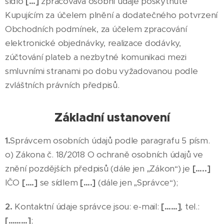
sídlo
[…]
zpracovává osobní údaje poskytnuté
Kupujícím za účelem plnění a dodatečného potvrzení
Obchodních podmínek, za účelem zpracování
elektronické objednávky, realizace dodávky,
zúčtování plateb a nezbytné komunikaci mezi
smluvními stranami po dobu vyžadovanou podle
zvláštních právních předpisů.
Základní ustanovení
1.
Správcem osobních údajů podle paragrafu 5 písm.
o) Zákona č. 18/2018 O ochraně osobních údajů ve
znění pozdějších předpisů (dále jen „Zákon“) je
[…..]
IČO
[….]
se sídlem
[….]
(dále jen „Správce“);
2.
Kontaktní údaje správce jsou: e-mail:
[……]
, tel.:
[………]
;